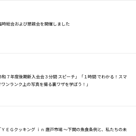
・臨時総会および懇親会を開催しました
令和７年度後期新入会会３分間 スピーチ」「１時間 でわかる！スマ
でワンランク上の写真を撮る裏ワザを学ぼう！」
ＹＥＧクッキング ｉｎ 唐戸市場 ～下関の魚食条例と、私たちの未