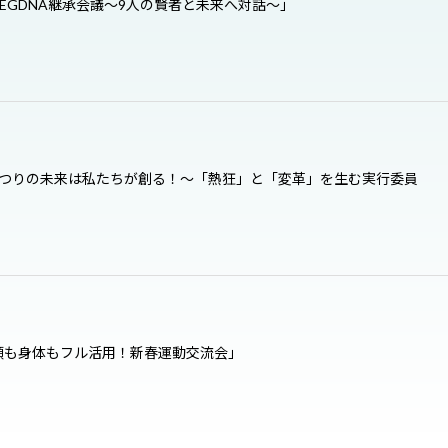
EGDNA継承会議～9人の賢者と未来へ対話～」
まつりの未来は私たちが創る！〜「熱狂」と「変革」を生む実行委員
」
頭も身体もフル活用！新春運動交流会」