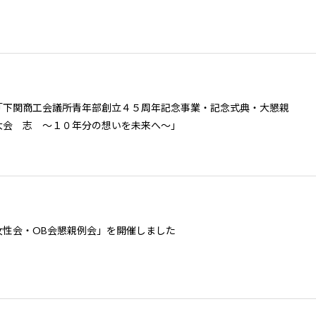
「下関商工会議所青年部創立４５周年記念事業・記念式典・大懇親
大会 志 ～１０年分の想いを未来へ～」
女性会・OB会懇親例会」を開催しました