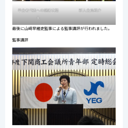
卒会者代表への感謝状贈
新入会員紹介
呈
最後に山﨑早緒吏監事による監事講評が行われました。
監事講評