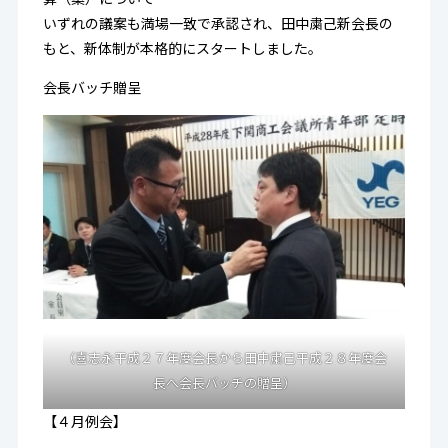
いずれの議案も満場一致で承認され、田中粛己新会長の
もと、新体制が本格的にスタートしました。
会長バッチ贈呈
（喜志永平成２７年度会長から田中粛己平成２８年度会
長へ会長バッチの贈呈）
【４月例会】