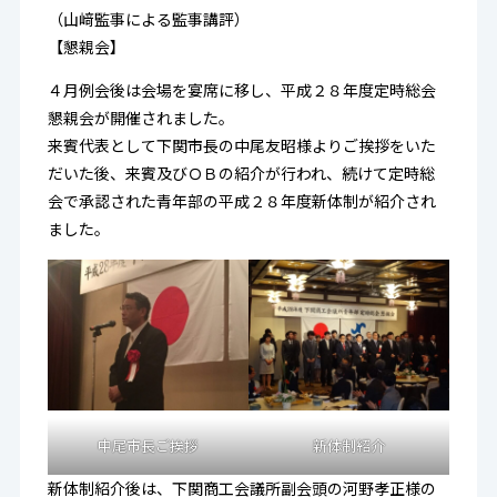
（山﨑監事による監事講評）
【懇親会】
４月例会後は会場を宴席に移し、平成２８年度定時総会
懇親会が開催されました。
来賓代表として下関市長の中尾友昭様よりご挨拶をいた
だいた後、来賓及びＯＢの紹介が行われ、続けて定時総
会で承認された青年部の平成２８年度新体制が紹介され
ました。
中尾市長ご挨拶
新体制紹介
新体制紹介後は、下関商工会議所副会頭の河野孝正様の