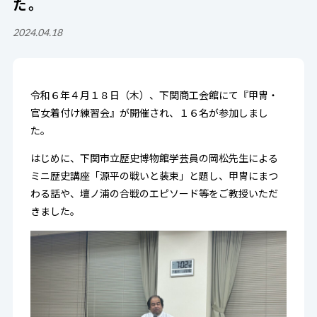
た。
2024.04.18
令和６年４月１８日（木）、下関商工会館にて『甲冑・
官女着付け練習会』が開催され、１６名が参加しまし
た。
はじめに、下関市立歴史博物館学芸員の岡松先生による
ミニ歴史講座「源平の戦いと装束」と題し、甲冑にまつ
わる話や、壇ノ浦の合戦のエピソード等をご教授いただ
きました。