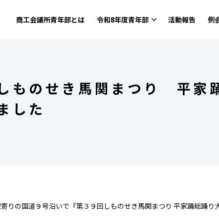
商工会議所青年部とは
令和8年度青年部
活動報告
例
しものせき馬関まつり 平家
ました
寄りの国道９号沿いで『第３９回しものせき馬関まつり 平家踊総踊り