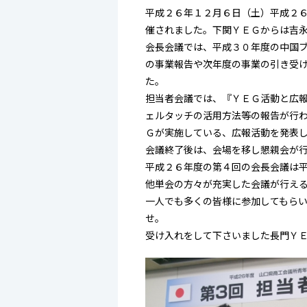
平成２６年１２月６日（土）平成２
催されました。下関ＹＥＧからは吉
会長会議では、平成３０年度の中国
の事業報告や次年度の事業の引き受
た。
担当者会議では、『ＹＥＧ活動と広
ェルタッチの活用方法等の報告が行
Ｇが実施している、広報活動を発表
会議終了後は、会場を移し懇親会が
平成２６年度の第４回の会長会議は
他単会の方々が充実した会議が行え
一人でも多くの皆様に参加してもら
せ。
受け入れをして下さいました長門Ｙ