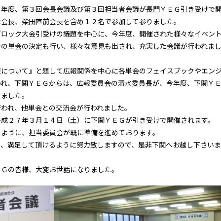
６年度、第３回会長会議及び第３回担当者会議が長門ＹＥＧ引き受けで
永会長、柴田直前会長を含め１２名で参加して参りました。
ブロック大会引受けの議題を中心に、今年度、開催された様々なイベン
けの単会の決定も行い、様々な意見も出され、充実した会議が行われま
報について』と題して広報関係を中心に各単会のフェイスブックやエン
われ、下関ＹＥＧからは、広報委員会の清水委員長が、今年度、下関Ｙ
しました。
行われ、他単会との交流会が行われました。
平成２７年３月１４日（土）に下関ＹＥＧが引き受けで開催されます。
るように、担当委員会が既に準備を進めております。
い、満足して頂けるように努力致しますので、是非下関へお越し下さいま
ＥＧの皆様、大変お世話になりました。